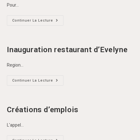
Pour…
Dons
Continuer La Lecture
De
Vélos
Inauguration restaurant d’Evelyne
Region…
Inauguration
Continuer La Lecture
Restaurant
D’Evelyne
Créations d’emplois
L'appel…