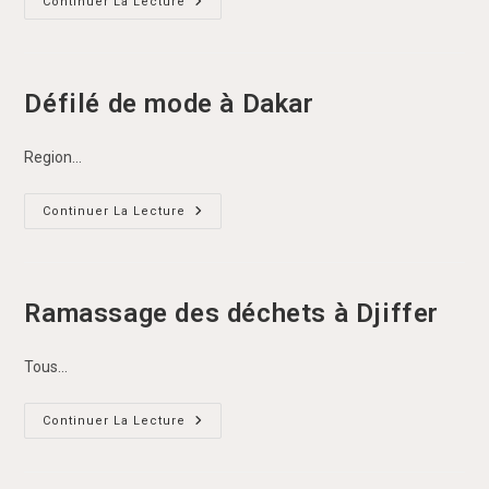
Créations
Continuer La Lecture
D’emplois
Défilé de mode à Dakar
Region…
Défilé
Continuer La Lecture
De
Mode
À
Dakar
Ramassage des déchets à Djiffer
Tous…
Ramassage
Continuer La Lecture
Des
Déchets
À
Djiffer