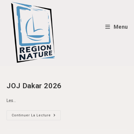
Skip
to
content
Menu
JOJ Dakar 2026
Les…
JOJ
Continuer La Lecture
Dakar
2026